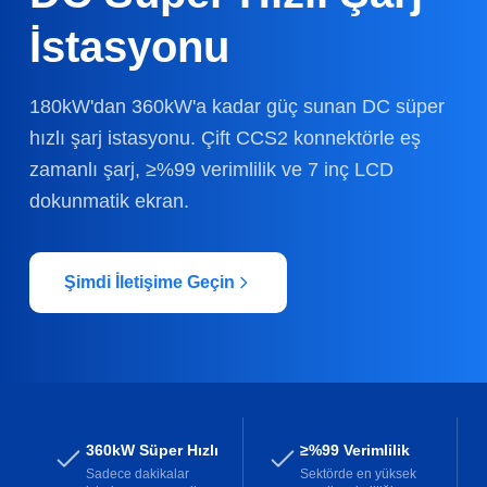
İstasyonu
180kW'dan 360kW'a kadar güç sunan DC süper
hızlı şarj istasyonu. Çift CCS2 konnektörle eş
zamanlı şarj, ≥%99 verimlilik ve 7 inç LCD
dokunmatik ekran.
Şimdi İletişime Geçin
360kW Süper Hızlı
≥%99 Verimlilik
Sadece dakikalar
Sektörde en yüksek