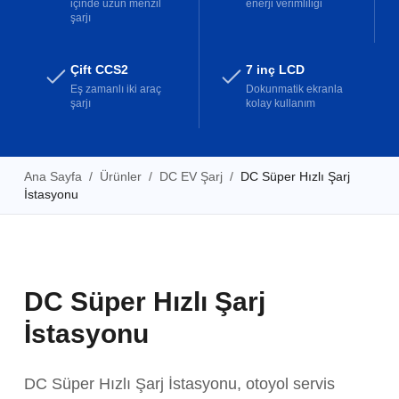
içinde uzun menzil
enerji verimliliği
şarjı
Çift CCS2
7 inç LCD
Eş zamanlı iki araç
Dokunmatik ekranla
şarjı
kolay kullanım
Ana Sayfa
/
Ürünler
/
DC EV Şarj
/
DC Süper Hızlı Şarj
İstasyonu
DC Süper Hızlı Şarj
İstasyonu
DC Süper Hızlı Şarj İstasyonu, otoyol servis