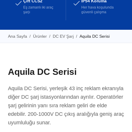
Çift CCS2
IP54 Koruma
Eş zamanlı iki araç
Her hava koşulunda
şarjı
güvenli çalışma
Ana Sayfa
/
Ürünler
/
DC EV Şarj
/
Aquila DC Serisi
Aquila DC Serisi
Aquila DC Serisi, yerleşik 43 inç reklam ekranıyla
diğer DC şarj istasyonlarından ayrılır. Operatörler
şarj gelirinin yanı sıra reklam geliri de elde
edebilir. 200-1000V DC çıkış aralığıyla geniş araç
uyumluluğu sunar.