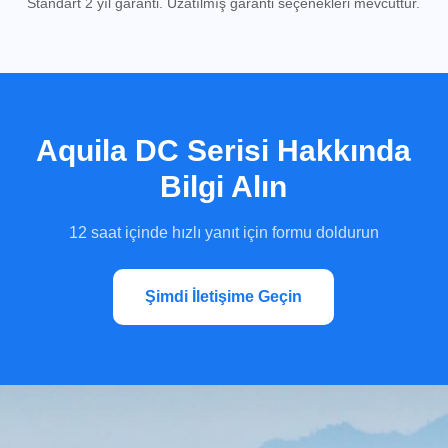
Standart 2 yıl garanti. Uzatılmış garanti seçenekleri mevcuttur.
Aquila DC Serisi
Hakkında
Bilgi Alın
12 saat içinde hızlı yanıt için formu doldurun
Şimdi İletişime Geçin