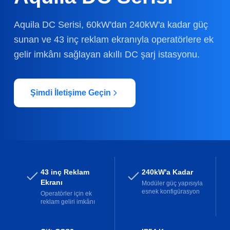
Aquila DC Serisi, 60kW'dan 240kW'a kadar güç
sunan ve 43 inç reklam ekranıyla operatörlere ek
gelir imkânı sağlayan akıllı DC şarj istasyonu.
Şimdi İletişime Geçin
43 inç Reklam
240kW'a Kadar
Ekranı
Modüler güç yapısıyla
esnek konfigürasyon
Operatörler için ek
reklam geliri imkânı